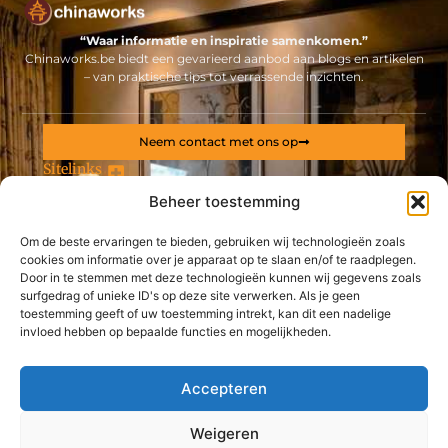
“Waar informatie en inspiratie samenkomen.”
Chinaworks.be biedt een gevarieerd aanbod aan blogs en artikelen
– van praktische tips tot verrassende inzichten.
Neem contact met ons op
Sitelinks
Beheer toestemming
Bericht categorie
Backlinks kopen Nederland: alles wat jij moet weten voor een sterke online positie
Geld online verdienen: ontdek hoe jij een stabiel inkomen via internet opbouwt
Om de beste ervaringen te bieden, gebruiken wij technologieën zoals
cookies om informatie over je apparaat op te slaan en/of te raadplegen.
De best gelezen stukken op een rij
Door in te stemmen met deze technologieën kunnen wij gegevens zoals
Bij deze groothandel vindt u de ideale vloer in laminaat
surfgedrag of unieke ID's op deze site verwerken. Als je geen
toestemming geeft of uw toestemming intrekt, kan dit een nadelige
Waarom zijn nagels belangrijk
invloed hebben op bepaalde functies en mogelijkheden.
Haal uw hout bij deze professionele houthandel uit
Mechelen
Een catering op maat voor uw huwelijksfeest of bedrijfsfeest
Accepteren
bij deze traiteur
Contractmanagement en supplier management zijn
Weigeren
belangrijk voor uw bedrijf