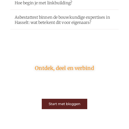
Hoe begin je met linkbuilding?
Asbestattest binnen de bouwkundige expertises in
Hasselt: wat betekent dit voor eigenaars?
Ontdek, deel en verbind
Op ons platform komen schrijvers en lezers samen.
Van opinies tot lifestyle – iedereen is welkom. Deel
jouw verhaal of ontdek dat van een ander.
Start met bloggen