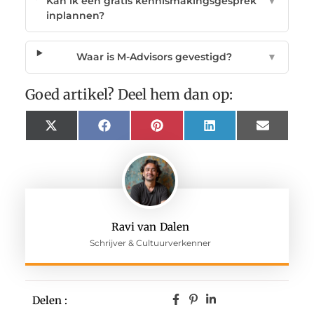
Kan ik een gratis kennismakingsgesprek
▼
inplannen?
Waar is M-Advisors gevestigd?
▼
Goed artikel? Deel hem dan op:
X
Facebook
Pinterest
LinkedIn
Email
(Twitter)
Ravi van Dalen
Schrijver & Cultuurverkenner
Delen :