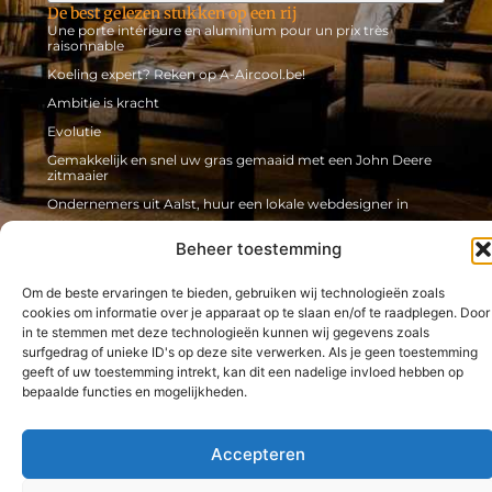
De best gelezen stukken op een rij
Une porte intérieure en aluminium pour un prix très
raisonnable
Koeling expert? Reken op A-Aircool.be!
Ambitie is kracht
Evolutie
Gemakkelijk en snel uw gras gemaaid met een John Deere
zitmaaier
Ondernemers uit Aalst, huur een lokale webdesigner in
Beheer toestemming
@2025 -
www.chinaworks.be.
All Right Reserved.
Om de beste ervaringen te bieden, gebruiken wij technologieën zoals
cookies om informatie over je apparaat op te slaan en/of te raadplegen. Door
in te stemmen met deze technologieën kunnen wij gegevens zoals
surfgedrag of unieke ID's op deze site verwerken. Als je geen toestemming
geeft of uw toestemming intrekt, kan dit een nadelige invloed hebben op
bepaalde functies en mogelijkheden.
Accepteren