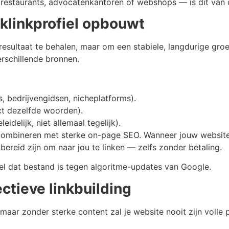
 restaurants, advocatenkantoren of webshops — is dit van
klinkprofiel opbouwt
resultaat te behalen, maar om een stabiele, langdurige groe
verschillende bronnen.
, bedrijvengidsen, nicheplatforms).
act dezelfde woorden).
eidelijk, niet allemaal tegelijk).
 combineren met sterke on-page SEO. Wanneer jouw website 
bereid zijn om naar jou te linken — zelfs zonder betaling.
iel dat bestand is tegen algoritme-updates van Google.
ectieve linkbuilding
maar zonder sterke content zal je website nooit zijn volle p