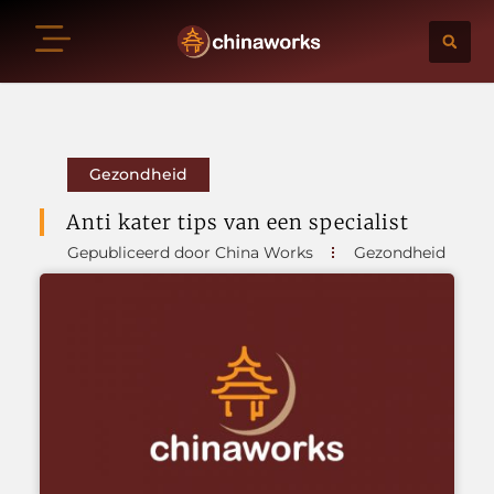
Gezondheid
Anti kater tips van een specialist
Gepubliceerd door China Works
Gezondheid