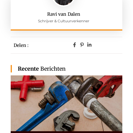
Ravi van Dalen
Schrijver & Cultuurverkenner
Delen :
Recente
Berichten