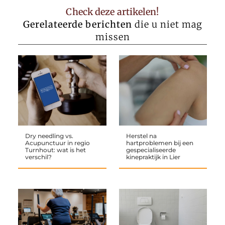
Check deze artikelen!
Gerelateerde berichten
die u niet mag
missen
Dry needling vs.
Herstel na
Acupunctuur in regio
hartproblemen bij een
Turnhout: wat is het
gespecialiseerde
verschil?
kinepraktijk in Lier