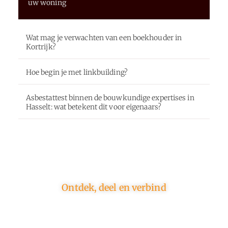
uw woning
Wat mag je verwachten van een boekhouder in
Kortrijk?
Hoe begin je met linkbuilding?
Asbestattest binnen de bouwkundige expertises in
Hasselt: wat betekent dit voor eigenaars?
Ontdek, deel en verbind
Op ons platform komen schrijvers en lezers samen.
Van opinies tot lifestyle – iedereen is welkom. Deel
jouw verhaal of ontdek dat van een ander.