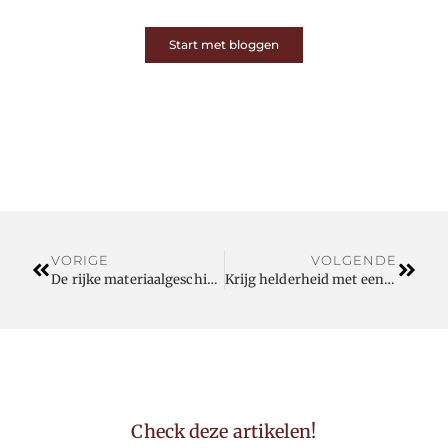
Start met bloggen
VORIGE
VOLGENDE
De rijke materiaalgeschiedenis van vintage meubelen online
Krijg helderheid met een privédetective in Oost Vlaanderen bij moraliteitsonderzoek
Check deze artikelen!