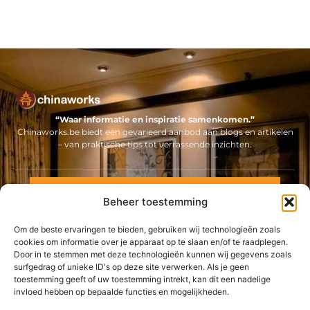
“Waar informatie en inspiratie samenkomen.”
Chinaworks.be biedt een gevarieerd aanbod aan blogs en artikelen
– van praktische tips tot verrassende inzichten.
Neem contact met ons op
Beheer toestemming
Sitelinks
Om de beste ervaringen te bieden, gebruiken wij technologieën zoals
Bericht categorie
Backlinks kopen Nederland: alles wat jij moet weten voor een sterke online positie
Geld online verdienen: ontdek hoe jij een stabiel inkomen via internet opbouwt
cookies om informatie over je apparaat op te slaan en/of te raadplegen.
Door in te stemmen met deze technologieën kunnen wij gegevens zoals
surfgedrag of unieke ID's op deze site verwerken. Als je geen
De best gelezen stukken op een rij
toestemming geeft of uw toestemming intrekt, kan dit een nadelige
Het behouden van een goede werksfeer
invloed hebben op bepaalde functies en mogelijkheden.
Uw uurwerk herstellen laat u over aan deze expert