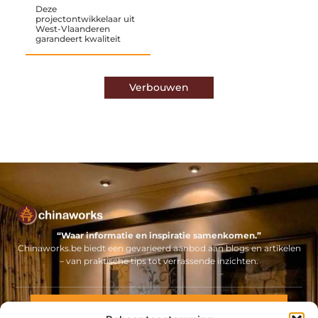
Deze
projectontwikkelaar uit
West-Vlaanderen
garandeert kwaliteit
Verbouwen
“Waar informatie en inspiratie samenkomen.”
Chinaworks.be biedt een gevarieerd aanbod aan blogs en artikelen
– van praktische tips tot verrassende inzichten.
Neem contact met ons op