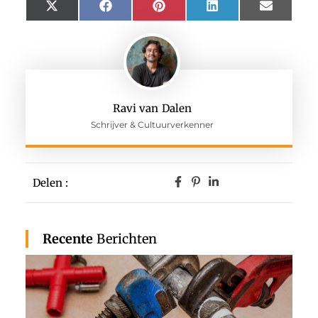
X
Facebook
Pinterest
LinkedIn
Email
(Twitter)
Ravi van Dalen
Schrijver & Cultuurverkenner
Delen :
Recente
Berichten