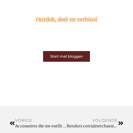
Ontdek, deel en verbind
Op ons platform komen schrijvers en lezers samen.
Van opinies tot lifestyle – iedereen is welkom. Deel
jouw verhaal of ontdek dat van een ander.
Start met bloggen
VORIGE
VOLGENDE
Accessoires die uw outfit compleet maken bij onze damesboetiek
Renders containerchassis: De hoogste kwaliteit voor uw transportbehoeften