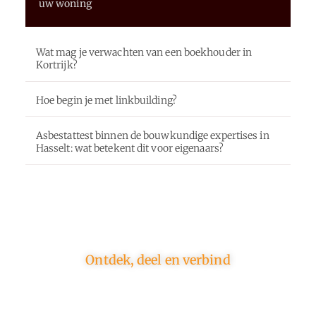
uw woning
Wat mag je verwachten van een boekhouder in
Kortrijk?
Hoe begin je met linkbuilding?
Asbestattest binnen de bouwkundige expertises in
Hasselt: wat betekent dit voor eigenaars?
Ontdek, deel en verbind
Op ons platform komen schrijvers en lezers samen.
Van opinies tot lifestyle – iedereen is welkom. Deel
jouw verhaal of ontdek dat van een ander.