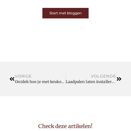
Start met bloggen
VORIGE
VOLGENDE
Ontdek hoe je met keuken ontwerpen jouw droomkeuken tot leven brengt
Laadpalen laten installeren bij jou in Beveren: welke past bij jouw wagen?
Check deze artikelen!