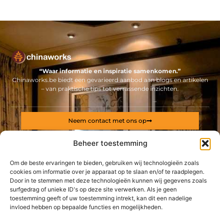
“Waar informatie en inspiratie samenkomen.”
Chinaworks.be biedt een gevarieerd aanbod aan blogs en artikelen
– van praktische tips tot verrassende inzichten.
Neem contact met ons op
Sitelinks
Beheer toestemming
Bericht categorie
Backlinks kopen Nederland: alles wat jij moet weten voor een sterke online positie
Geld online verdienen: ontdek hoe jij een stabiel inkomen via internet opbouwt
Om de beste ervaringen te bieden, gebruiken wij technologieën zoals
cookies om informatie over je apparaat op te slaan en/of te raadplegen.
Door in te stemmen met deze technologieën kunnen wij gegevens zoals
De best gelezen stukken op een rij
surfgedrag of unieke ID's op deze site verwerken. Als je geen
Auto verkopen zonder gedoe
toestemming geeft of uw toestemming intrekt, kan dit een nadelige
Laat uw carrosserieherstellingen uitvoeren door deze
invloed hebben op bepaalde functies en mogelijkheden.
specialisten