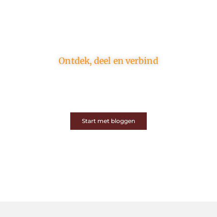
Ontdek, deel en verbind
Op ons platform komen schrijvers en lezers samen.
Van opinies tot lifestyle – iedereen is welkom. Deel
jouw verhaal of ontdek dat van een ander.
Start met bloggen