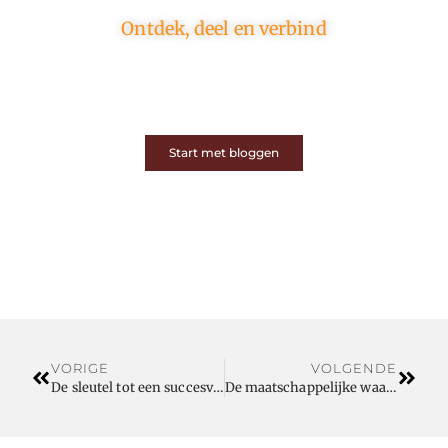
Ontdek, deel en verbind
Op ons platform komen schrijvers en lezers samen.
Van opinies tot lifestyle – iedereen is welkom. Deel
jouw verhaal of ontdek dat van een ander.
Start met bloggen
VORIGE
VOLGENDE
De sleutel tot een succesvol bouwproject: bouwdroger en werfkasten huren
De maatschappelijke waarde van sportkooien