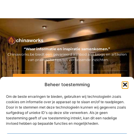
“Waar informatie en inspiratie samenkomen.”
Chinaworks.be biedt een gevarieerd aanbod aan blogs en artikelen
– van praktische tips tot verrassende inzichten.
Neem contact met ons op
Beheer toestemming
Sitelinks
Om de beste ervaringen te bieden, gebruiken wij technologieën zoals
Bericht categorie
Backlinks kopen Nederland: alles wat jij moet weten voor een sterke online positie
Geld online verdienen: ontdek hoe jij een stabiel inkomen via internet opbouwt
cookies om informatie over je apparaat op te slaan en/of te raadplegen.
Door in te stemmen met deze technologieën kunnen wij gegevens zoals
surfgedrag of unieke ID's op deze site verwerken. Als je geen
De best gelezen stukken op een rij
toestemming geeft of uw toestemming intrekt, kan dit een nadelige
Digital Signage, innovatie op het scherm
invloed hebben op bepaalde functies en mogelijkheden.
Het belang van sportkleding