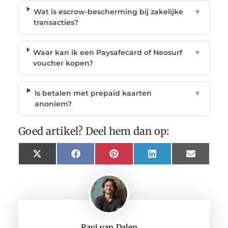
Wat is escrow-bescherming bij zakelijke
▼
transacties?
Waar kan ik een Paysafecard of Neosurf
▼
voucher kopen?
Is betalen met prepaid kaarten
▼
anoniem?
Goed artikel? Deel hem dan op:
X
Facebook
Pinterest
LinkedIn
Email
(Twitter)
Ravi van Dalen