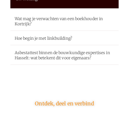
Wat mag je verwachten van een boekhouder in
Kortrijk?
Hoe begin je met linkbuilding?
Asbestattest binnen de bouwkundige expertises in
Hasselt: wat betekent dit voor eigenaars?
Ontdek, deel en verbind
Op ons platform komen schrijvers en lezers samen.
Van opinies tot lifestyle – iedereen is welkom. Deel
jouw verhaal of ontdek dat van een ander.