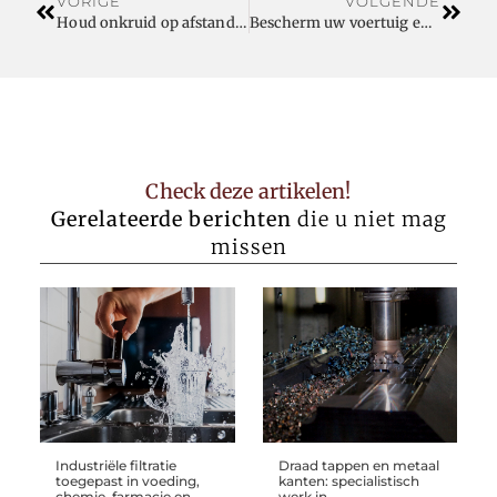
VORIGE
VOLGENDE
Houd onkruid op afstand met een ecologische bodembedekker
Bescherm uw voertuig en veiligheid door een sterretje in uw voorruit te laten vervangen Antwerpen
Check deze artikelen!
Gerelateerde berichten
die u niet mag
missen
Industriële filtratie
Draad tappen en metaal
toegepast in voeding,
kanten: specialistisch
chemie, farmacie en
werk in