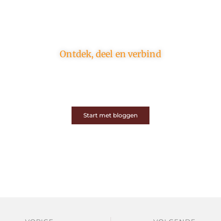
Ontdek, deel en verbind
Op ons platform komen schrijvers en lezers samen.
Van opinies tot lifestyle – iedereen is welkom. Deel
jouw verhaal of ontdek dat van een ander.
Start met bloggen