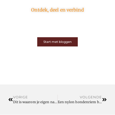
Ontdek, deel en verbind
Op ons platform komen schrijvers en lezers samen.
Van opinies tot lifestyle – iedereen is welkom. Deel
jouw verhaal of ontdek dat van een ander.
Start met bloggen
VORIGE
VOLGENDE
Dit is waarom je eigen naam als domeinnaam vastleggen slim is
Een nylon hondenriem bestelt u eenvoudig en snel online