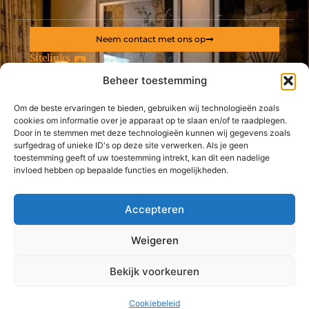
Neem contact met ons op
Sitelinks
Beheer toestemming
Bericht categorie
Backlinks kopen Nederland: alles wat jij moet weten voor een sterke online positie
Geld online verdienen: ontdek hoe jij een stabiel inkomen via internet opbouwt
Om de beste ervaringen te bieden, gebruiken wij technologieën zoals
cookies om informatie over je apparaat op te slaan en/of te raadplegen.
De best gelezen stukken op een rij
Door in te stemmen met deze technologieën kunnen wij gegevens zoals
Voor een advocaat in Brugge moet u bij dit kantoor zijn
surfgedrag of unieke ID's op deze site verwerken. Als je geen
toestemming geeft of uw toestemming intrekt, kan dit een nadelige
Centrifugaalwaterpomp – Leer een beetje over deze
technologie
invloed hebben op bepaalde functies en mogelijkheden.
Geef uw auto een prachtige glans met auto polijsten bij
Ziebart Nederland
Accepteren
Kersttruien
Renders containerchassis: De hoogste kwaliteit voor uw
Weigeren
transportbehoeften
Top
Vind uw industrieel schoonmaakbedrijf in Oost-Vlaanderen
Bekijk voorkeuren
@2025 -
www.chinaworks.be.
All Right Reserved.
Cookiebeleid