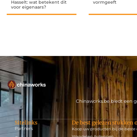
Hasselt: wat betekent dit
vormgeeft
voor eigenaars?
Chinaworks.be biedt een ge
Sitelinks
De best gelezen stukken o
Partners
Koop uw producten bij de beste
Wandelen Ardennen