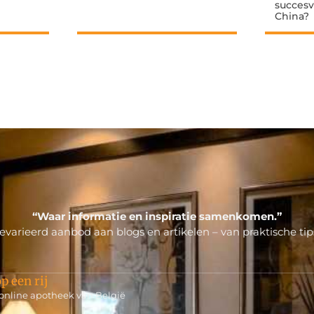
succesv
China?
“Waar informatie en inspiratie samenkomen.”
varieerd aanbod aan blogs en artikelen – van praktische tips
p een rij
 online apotheek van België