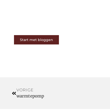
Op ons platform komen
schrijvers en lezers samen. Van
opinies tot lifestyle – iedereen is
welkom. Deel jouw verhaal of
ontdek dat van een ander.
Start met bloggen
VORIGE
warmtepomp