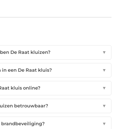
bben De Raat kluizen?
▼
 in een De Raat kluis?
▼
Raat kluis online?
▼
luizen betrouwbaar?
▼
 brandbeveiliging?
▼