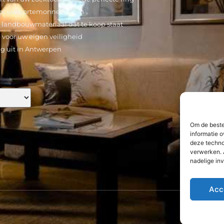
voor uw portemonnee
k landbouwmateriaal dat te koop staat
 voor uw eigen veiligheid
g uit in Antwerpen
Om de beste
informatie o
deze techno
verwerken. 
nadelige in
Acc