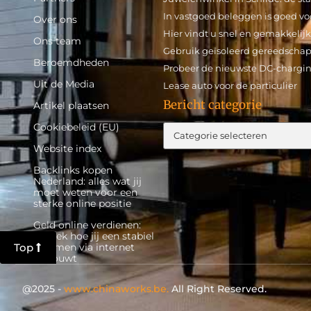
In vastgoed beleggen is goed 
Over ons
Hier vindt u snel en gemakkelij
Ons team
Gebruik geïsoleerd gereedschap
Beroemdheden
Probeer de nieuwste DC-chargin
Uit de Media
Lease auto voor de particulier
Bericht categorie
Artikel plaatsen
Cookiebeleid (EU)
Website index
Backlinks kopen
Nederland: alles wat jij
moet weten voor een
sterke online positie
Geld online verdienen:
ontdek hoe jij een stabiel
Top
inkomen via internet
opbouwt
@2025 -
www.chinaworks.be.
All Right Reserved.