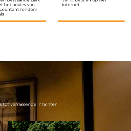
en bestaande zaak
Veilig betalen op het
t het advies van
internet
ccountant rondom
ls
 tot verrassende inzichten.