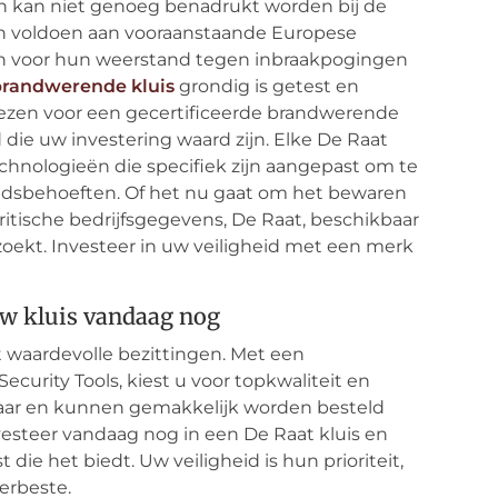
en kan niet genoeg benadrukt worden bij de
zen voldoen aan vooraanstaande Europese
aan voor hun weerstand tegen inbraakpogingen
brandwerende kluis
grondig is getest en
kiezen voor een gecertificeerde brandwerende
d die uw investering waard zijn. Elke De Raat
technologieën die specifiek zijn aangepast om te
heidsbehoeften. Of het nu gaat om het bewaren
itische bedrijfsgegevens, De Raat, beschikbaar
 zoekt. Investeer in uw veiligheid met een merk
uw kluis vandaag nog
 waardevolle bezittingen. Met een
urity Tools, kiest u voor topkwaliteit en
baar en kunnen gemakkelijk worden besteld
vesteer vandaag nog in een De Raat kluis en
e het biedt. Uw veiligheid is hun prioriteit,
erbeste.