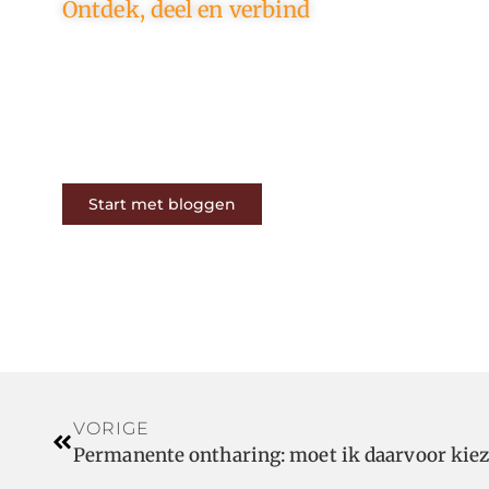
Ontdek, deel en verbind
Op ons platform komen
schrijvers en lezers samen. Van
opinies tot lifestyle – iedereen is
welkom. Deel jouw verhaal of
ontdek dat van een ander.
Start met bloggen
VORIGE
Permanente ontharing: moet ik daarvoor kie