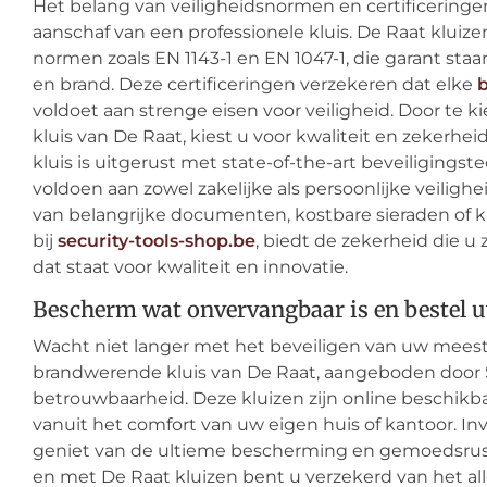
Het belang van veiligheidsnormen en certificering
aanschaf van een professionele kluis. De Raat klui
normen zoals EN 1143-1 en EN 1047-1, die garant st
en brand. Deze certificeringen verzekeren dat elke
voldoet aan strenge eisen voor veiligheid. Door te 
kluis van De Raat, kiest u voor kwaliteit en zekerhei
kluis is uitgerust met state-of-the-art beveiligings
voldoen aan zowel zakelijke als persoonlijke veilig
van belangrijke documenten, kostbare sieraden of kr
bij
security-tools-shop.be
, biedt de zekerheid die u
dat staat voor kwaliteit en innovatie.
Bescherm wat onvervangbaar is en bestel 
Wacht niet langer met het beveiligen van uw meest
brandwerende kluis van De Raat, aangeboden door Sec
betrouwbaarheid. Deze kluizen zijn online beschik
vanuit het comfort van uw eigen huis of kantoor. In
geniet van de ultieme bescherming en gemoedsrust di
en met De Raat kluizen bent u verzekerd van het all