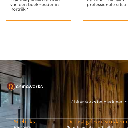
Wat mag je verwachten
Facturen met een
van een boekhouder in
professionele uitstr
Kortrijk?
Chinaworks.be biedt een ge
Sitelinks
De best gelezen stukken o
Partners
Juwelenwinkel in Schilde: de sta