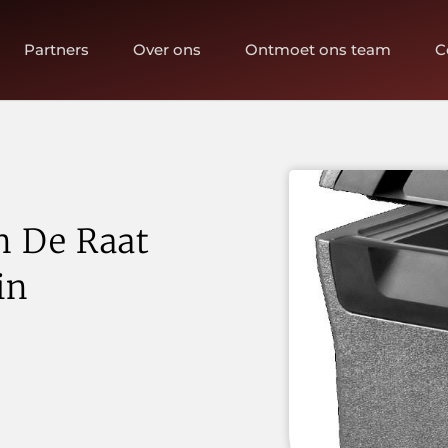
Partners
Over ons
Ontmoet ons team
C
n De Raat
in