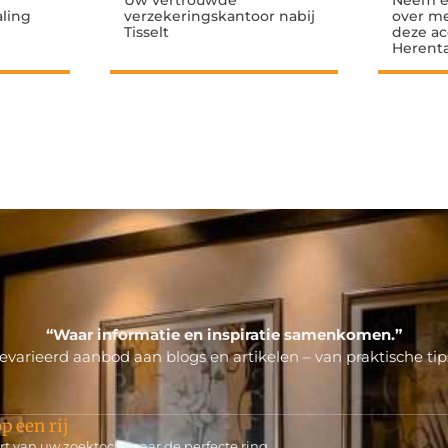
Uw vertrouwde
Neem e
aling
verzekeringskantoor nabij
over me
Tisselt
deze a
Herenta
“Waar informatie en inspiratie samenkomen.”
varieerd aanbod aan blogs en artikelen – van praktische tips
p een rij
rt van uw zoektocht naar de perfecte ring