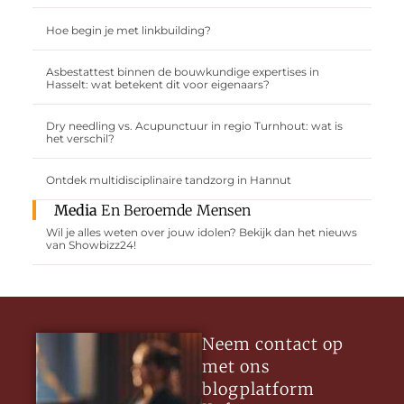
Hoe begin je met linkbuilding?
Asbestattest binnen de bouwkundige expertises in
Hasselt: wat betekent dit voor eigenaars?
Dry needling vs. Acupunctuur in regio Turnhout: wat is
het verschil?
Ontdek multidisciplinaire tandzorg in Hannut
Media
En Beroemde Mensen
Wil je alles weten over jouw idolen? Bekijk dan het nieuws
van Showbizz24!
Neem contact op
met ons
blogplatform