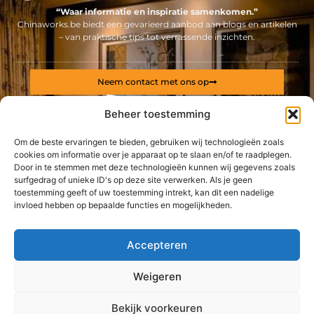
“Waar informatie en inspiratie samenkomen.”
Chinaworks.be biedt een gevarieerd aanbod aan blogs en artikelen
– van praktische tips tot verrassende inzichten.
Neem contact met ons op
Sitelinks
Beheer toestemming
Bericht categorie
Backlinks kopen Nederland: alles wat jij moet weten voor een sterke online positie
Geld online verdienen: ontdek hoe jij een stabiel inkomen via internet opbouwt
Om de beste ervaringen te bieden, gebruiken wij technologieën zoals
cookies om informatie over je apparaat op te slaan en/of te raadplegen.
Door in te stemmen met deze technologieën kunnen wij gegevens zoals
De best gelezen stukken op een rij
surfgedrag of unieke ID's op deze site verwerken. Als je geen
Rust en focus met akoestische panelen voor uw kantoor
toestemming geeft of uw toestemming intrekt, kan dit een nadelige
Een bedrijfsauto leasen als ZZP-er
invloed hebben op bepaalde functies en mogelijkheden.
Waarom is een culturele gids essentieel voor succesvol
zakendoen in China?
Accepteren
Een groot aanbod aan kwalitatieve
brandbestrijdingsmiddelen
Weigeren
Profiteer dankzij cellulose isolatie
Top
Wilt u graag kappersmateriaal kopen?
Bekijk voorkeuren