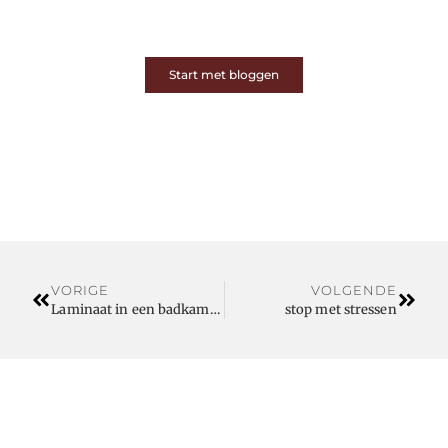
jouw verhaal of ontdek dat van een ander.
Start met bloggen
VORIGE
VOLGENDE
Laminaat in een badkamer? Alleen als het Balterio laminaat is
stop met stressen