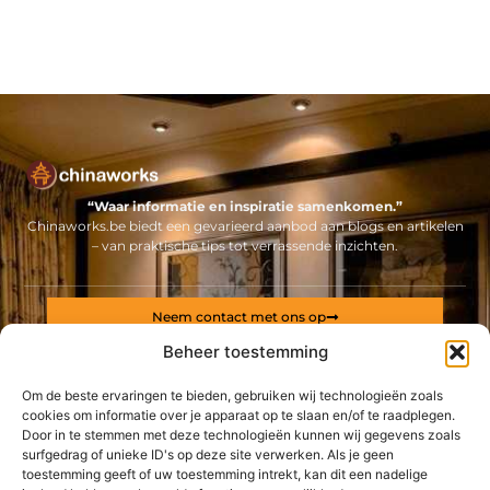
“Waar informatie en inspiratie samenkomen.”
Chinaworks.be biedt een gevarieerd aanbod aan blogs en artikelen
– van praktische tips tot verrassende inzichten.
Neem contact met ons op
Sitelinks
Beheer toestemming
Bericht categorie
Om de beste ervaringen te bieden, gebruiken wij technologieën zoals
Backlinks kopen Nederland: alles wat jij moet weten voor een sterke online positie
Geld online verdienen: ontdek hoe jij een stabiel inkomen via internet opbouwt
cookies om informatie over je apparaat op te slaan en/of te raadplegen.
Door in te stemmen met deze technologieën kunnen wij gegevens zoals
surfgedrag of unieke ID's op deze site verwerken. Als je geen
De best gelezen stukken op een rij
toestemming geeft of uw toestemming intrekt, kan dit een nadelige
Nagelproducten in de groothandel