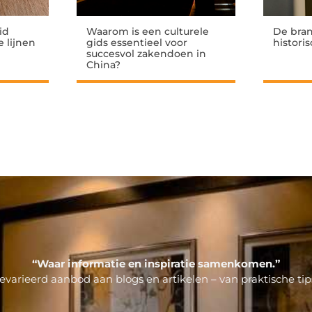
id
Waarom is een culturele
De bran
 lijnen
gids essentieel voor
histori
succesvol zakendoen in
China?
“Waar informatie en inspiratie samenkomen.”
varieerd aanbod aan blogs en artikelen – van praktische tips