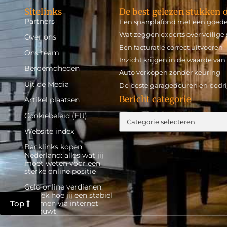
Sitelinks
De best gelezen stukken o
Partners
Een spanplafond met een goede p
Wat zeggen experts over veilige 
Over ons
Een facturatie correct uitvoeren
Ons team
Inzicht krijgen in de waarde va
Beroemdheden
Auto verkopen zonder keuring
Uit de Media
De beste garagedeuren en bedri
Bericht categorie
Artikel plaatsen
Cookiebeleid (EU)
Website index
Backlinks kopen
Nederland: alles wat jij
moet weten voor een
sterke online positie
Geld online verdienen:
ontdek hoe jij een stabiel
inkomen via internet
Top
opbouwt