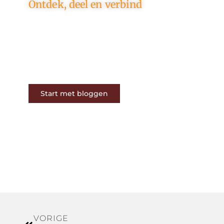
Ontdek, deel en verbind
Op ons platform komen
schrijvers en lezers samen. Van
opinies tot lifestyle – iedereen is
welkom. Deel jouw verhaal of
ontdek dat van een ander.
Start met bloggen
VORIGE