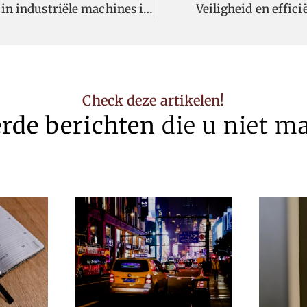
De impact van stilstand volgens een specialist in industriële machines in Oost-Vlaanderen
Veiligheid en effic
Check deze artikelen!
erde berichten
die u niet m