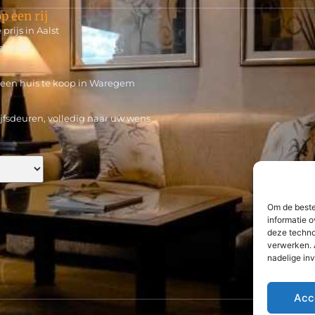
p een rij
rijs in Aalst
sloten?
n een huis te koop in Waregem
jfsdeuren, volledig naar uw wens
Om de beste
informatie o
deze techno
verwerken. 
nadelige in
Acc