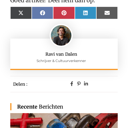
Goed artikel? Deel hem dan op:
X
Facebook
Pinterest
LinkedIn
Email
(Twitter)
Ravi van Dalen
Schrijver & Cultuurverkenner
Delen :
Recente
Berichten