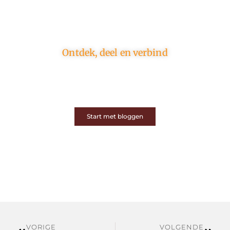
Ontdek, deel en verbind
Op ons platform komen schrijvers en lezers samen.
Van opinies tot lifestyle – iedereen is welkom. Deel
jouw verhaal of ontdek dat van een ander.
Start met bloggen
VORIGE
VOLGENDE