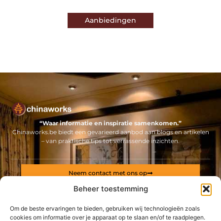
Aanbiedingen
“Waar informatie en inspiratie samenkomen.”
Chinaworks.be biedt een gevarieerd aanbod aan blogs en artikelen
– van praktische tips tot verrassende inzichten.
Neem contact met ons op
Sitelinks
Beheer toestemming
Bericht categorie
Om de beste ervaringen te bieden, gebruiken wij technologieën zoals
Backlinks kopen Nederland: alles wat jij moet weten voor een sterke online positie
Geld online verdienen: ontdek hoe jij een stabiel inkomen via internet opbouwt
cookies om informatie over je apparaat op te slaan en/of te raadplegen.