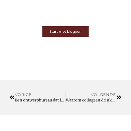
Op ons platform komen schrijvers en lezers samen.
Van opinies tot lifestyle – iedereen is welkom. Deel
jouw verhaal of ontdek dat van een ander.
Start met bloggen
VORIGE
VOLGENDE
Een ontwerpbureau dat infrastructuur met visie vormgeeft
Waarom collageen drinken loont naarmate je ouder wordt