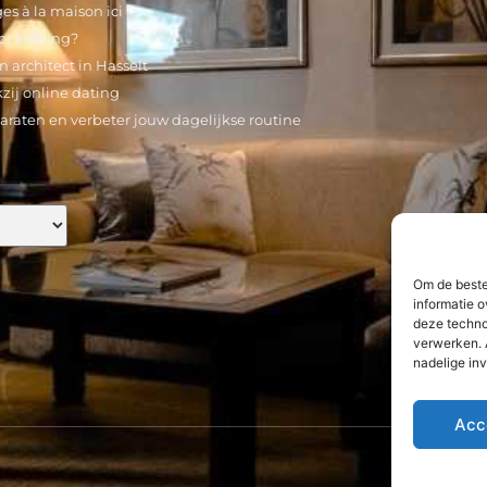
ges à la maison ici
or kleding?
architect in Hasselt
ij online dating
araten en verbeter jouw dagelijkse routine
Om de beste
informatie o
deze techno
verwerken. 
nadelige in
Acc