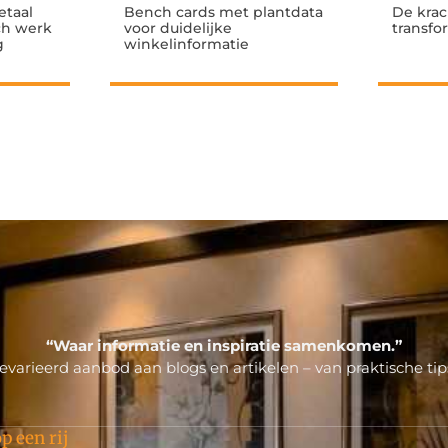
etaal
Bench cards met plantdata
De krac
sch werk
voor duidelijke
transfo
g
winkelinformatie
“Waar informatie en inspiratie samenkomen.”
varieerd aanbod aan blogs en artikelen – van praktische tips
p een rij