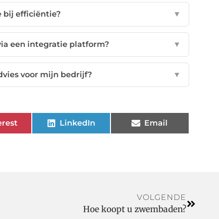
bij efficiëntie?
▼
via een integratie platform?
▼
ies voor mijn bedrijf?
▼
erest
LinkedIn
Email
VOLGENDE
Hoe koopt u zwembaden?