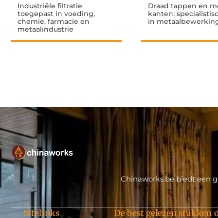
Industriële filtratie
Draad tappen en m
toegepast in voeding,
kanten: specialisti
chemie, farmacie en
in metaalbewerkin
metaalindustrie
Chinaworks.be biedt een ge
Sitelinks
De best gelezen stukken o