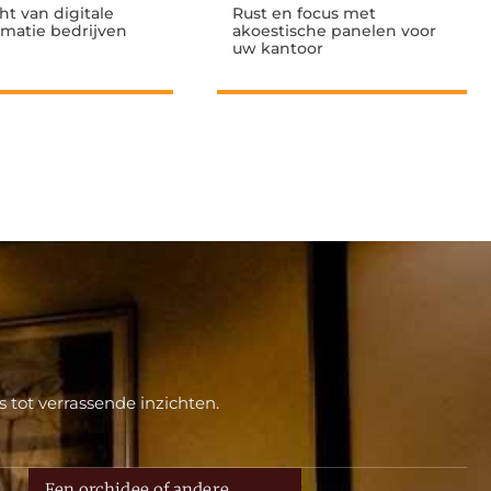
ht van digitale
Rust en focus met
rmatie bedrijven
akoestische panelen voor
uw kantoor
 tot verrassende inzichten.
Een orchidee of andere