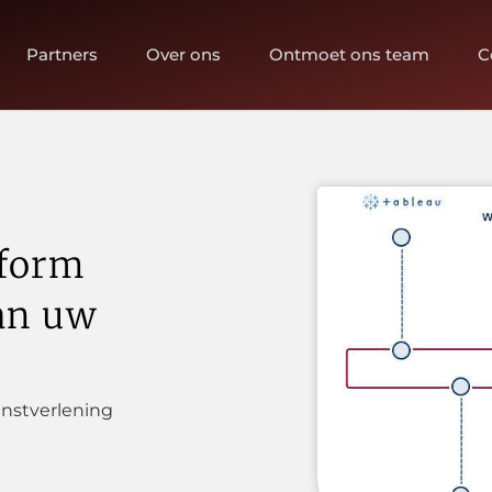
Partners
Over ons
Ontmoet ons team
C
tform
an uw
enstverlening