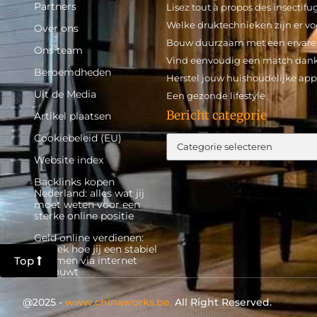
Partners
Lisez tout à propos des insectifu
Welke druktechnieken zijn er vo
Over ons
Bouw duurzaam met een ervaren 
Ons team
Vind eenvoudig een match dankz
Beroemdheden
Herstel jouw huishoudelijke app
Uit de Media
Een gezonde lifestyle
Bericht categorie
Artikel plaatsen
Cookiebeleid (EU)
Website index
Backlinks kopen
Nederland: alles wat jij
moet weten voor een
sterke online positie
Geld online verdienen:
ontdek hoe jij een stabiel
inkomen via internet
Top
opbouwt
@2025 -
www.chinaworks.be.
All Right Reserved.