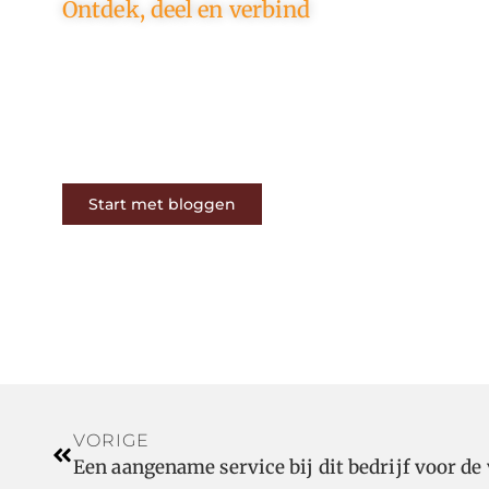
Ontdek, deel en verbind
Op ons platform komen
schrijvers en lezers samen. Van
opinies tot lifestyle – iedereen is
welkom. Deel jouw verhaal of
ontdek dat van een ander.
Start met bloggen
VORIGE
Een aangename service bij dit bedrijf voor de