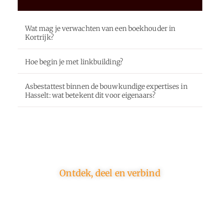
Wat mag je verwachten van een boekhouder in
Kortrijk?
Hoe begin je met linkbuilding?
Asbestattest binnen de bouwkundige expertises in
Hasselt: wat betekent dit voor eigenaars?
Ontdek, deel en verbind
Op ons platform komen schrijvers en lezers samen.
Van opinies tot lifestyle – iedereen is welkom. Deel
jouw verhaal of ontdek dat van een ander.