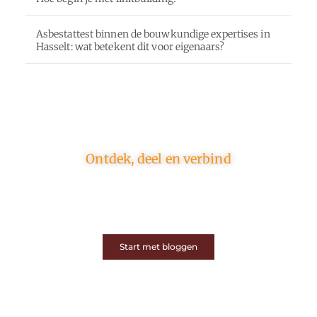
Asbestattest binnen de bouwkundige expertises in
Hasselt: wat betekent dit voor eigenaars?
Ontdek, deel en verbind
Op ons platform komen schrijvers en lezers samen.
Van opinies tot lifestyle – iedereen is welkom. Deel
jouw verhaal of ontdek dat van een ander.
Start met bloggen