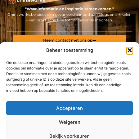
“Waar informatie en inspiratie samenkomen.”
Chinaworks.be biedt een gevarieerd aanbod aan blogs en artikelen
– van praktische tips tot verrassende inzichten.
Neem contact met ons op
Sitelinks
Beheer toestemming
Bericht categorie
Om de beste ervaringen te bieden, gebruiken wij technologieën zoals
Backlinks kopen Nederland: alles wat jij moet weten voor een sterke online positie
Geld online verdienen: ontdek hoe jij een stabiel inkomen via internet opbouwt
cookies om informatie over je apparaat op te slaan en/of te raadplegen.
Door in te stemmen met deze technologieën kunnen wij gegevens zoals
surfgedrag of unieke ID's op deze site verwerken. Als je geen
De best gelezen stukken op een rij
toestemming geeft of uw toestemming intrekt, kan dit een nadelige
Waarom is een VPN onmisbaar in China?
invloed hebben op bepaalde functies en mogelijkheden.
Wat zijn de mogelijkheden van LED verlichting?
Boerderijen en stroom
Accepteren
Steigerverhuur voor uw gemoedsrust in Antwerpen
Meet- en regeltechniek zorgt voor een goed klimaat in uw
Weigeren
bedrijf
Top
Dräger gaspakken huren of kopen bij deze specialist
Bekijk voorkeuren