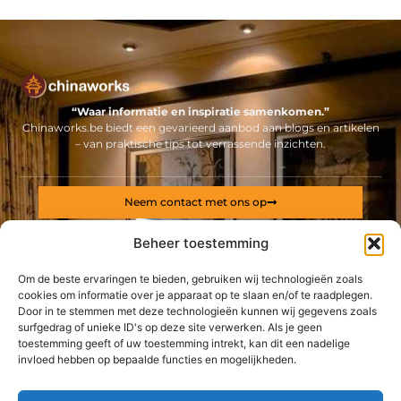
“Waar informatie en inspiratie samenkomen.”
Chinaworks.be biedt een gevarieerd aanbod aan blogs en artikelen
– van praktische tips tot verrassende inzichten.
Neem contact met ons op
Sitelinks
Beheer toestemming
Bericht categorie
Backlinks kopen Nederland: alles wat jij moet weten voor een sterke online positie
Geld online verdienen: ontdek hoe jij een stabiel inkomen via internet opbouwt
Om de beste ervaringen te bieden, gebruiken wij technologieën zoals
cookies om informatie over je apparaat op te slaan en/of te raadplegen.
Door in te stemmen met deze technologieën kunnen wij gegevens zoals
De best gelezen stukken op een rij
surfgedrag of unieke ID's op deze site verwerken. Als je geen
Reken op deze professionele kuisfirma uit Dendermonde
toestemming geeft of uw toestemming intrekt, kan dit een nadelige
Evolutie
invloed hebben op bepaalde functies en mogelijkheden.
Carbon als printmateriaal