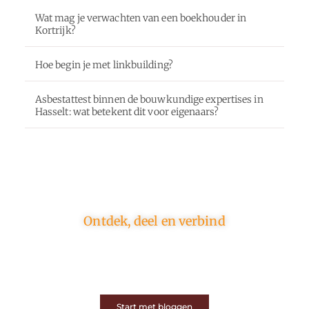
Wat mag je verwachten van een boekhouder in
Kortrijk?
Hoe begin je met linkbuilding?
Asbestattest binnen de bouwkundige expertises in
Hasselt: wat betekent dit voor eigenaars?
Ontdek, deel en verbind
Op ons platform komen schrijvers en lezers samen.
Van opinies tot lifestyle – iedereen is welkom. Deel
jouw verhaal of ontdek dat van een ander.
Start met bloggen