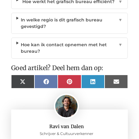
Hoe werkt het grafisch bureau efficiënt?
▼
In welke regio is dit grafisch bureau
▼
gevestigd?
Hoe kan ik contact opnemen met het
▼
bureau?
Goed artikel? Deel hem dan op:
X
Facebook
Pinterest
LinkedIn
Email
(Twitter)
Ravi van Dalen
Schrijver & Cultuurverkenner