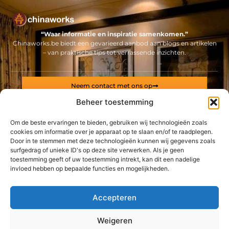
“Waar informatie en inspiratie samenkomen.”
Chinaworks.be biedt een gevarieerd aanbod aan blogs en artikelen
– van praktische tips tot verrassende inzichten.
Neem contact met ons op
Sitelinks
Beheer toestemming
Bericht categorie
Om de beste ervaringen te bieden, gebruiken wij technologieën zoals
Backlinks kopen Nederland: alles wat jij moet weten voor een sterke online positie
Geld online verdienen: ontdek hoe jij een stabiel inkomen via internet opbouwt
cookies om informatie over je apparaat op te slaan en/of te raadplegen.
Door in te stemmen met deze technologieën kunnen wij gegevens zoals
surfgedrag of unieke ID's op deze site verwerken. Als je geen
De best gelezen stukken op een rij
toestemming geeft of uw toestemming intrekt, kan dit een nadelige
Welke energieleverancier bekoort jou het meest?
invloed hebben op bepaalde functies en mogelijkheden.
Hoe vind je geschikte hondenvoeding?
Een terrasoverkapping die zorgt voor een landelijk gevoel
Accepteren
Hoe zit het met de kosten van immokantoren in
Antwerpen?
Weigeren
Notenschrift of piano akkoorden?