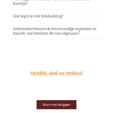
Kortrijk?
Hoe begin je met linkbuilding?
Asbestattest binnen de bouwkundige expertises in
Hasselt: wat betekent dit voor eigenaars?
Ontdek, deel en verbind
Op ons platform komen schrijvers en lezers samen.
Van opinies tot lifestyle – iedereen is welkom. Deel
jouw verhaal of ontdek dat van een ander.
Start met bloggen