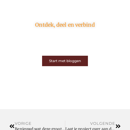
Ontdek, deel en verbind
Op ons platform komen schrijvers en lezers samen.
Van opinies tot lifestyle – iedereen is welkom. Deel
jouw verhaal of ontdek dat van een ander.
Start met bloggen
VORIGE
VOLGENDE
Benieuwd wat deze groothandel voor u kan doen met staal in provincie Oost-Vlaanderen?
Laat je project over aan dit ervaren grafisch bureau uit Mol