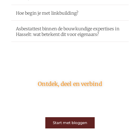
Hoe begin je met linkbuilding?
Asbestattest binnen de bouwkundige expertises in
Hasselt: wat betekent dit voor eigenaars?
Ontdek, deel en verbind
Op ons platform komen schrijvers en lezers samen.
Van opinies tot lifestyle – iedereen is welkom. Deel
jouw verhaal of ontdek dat van een ander.
Start met bloggen