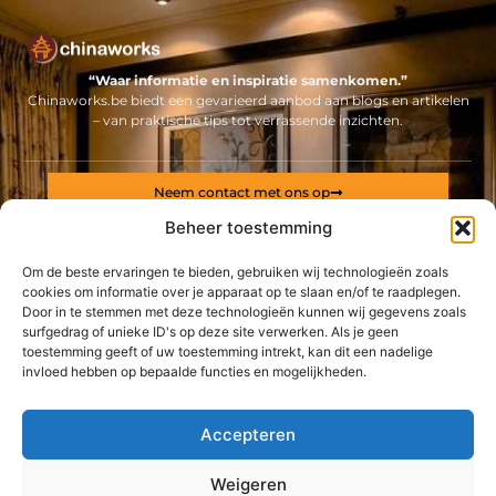
“Waar informatie en inspiratie samenkomen.”
Chinaworks.be biedt een gevarieerd aanbod aan blogs en artikelen
– van praktische tips tot verrassende inzichten.
Neem contact met ons op
Sitelinks
Beheer toestemming
Bericht categorie
Om de beste ervaringen te bieden, gebruiken wij technologieën zoals
Backlinks kopen Nederland: alles wat jij moet weten voor een sterke online positie
Geld online verdienen: ontdek hoe jij een stabiel inkomen via internet opbouwt
cookies om informatie over je apparaat op te slaan en/of te raadplegen.
Door in te stemmen met deze technologieën kunnen wij gegevens zoals
surfgedrag of unieke ID's op deze site verwerken. Als je geen
De best gelezen stukken op een rij
toestemming geeft of uw toestemming intrekt, kan dit een nadelige
Achat d'une arme de collection : ne manquez pas les
opportunités uniques
invloed hebben op bepaalde functies en mogelijkheden.
Kies de juiste beveiligingscamera
Rust en focus met akoestische panelen voor uw kantoor
Accepteren
Vier dingen die je ooit in je leven eens gedaan moet hebben
Weigeren
Dataopslag in een beveiligde cloud