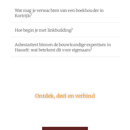
Wat mag je verwachten van een boekhouder in
Kortrijk?
Hoe begin je met linkbuilding?
Asbestattest binnen de bouwkundige expertises in
Hasselt: wat betekent dit voor eigenaars?
Ontdek, deel en verbind
Op ons platform komen schrijvers en lezers samen.
Van opinies tot lifestyle – iedereen is welkom. Deel
jouw verhaal of ontdek dat van een ander.