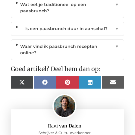
Wat eet je traditioneel op een
▼
paasbrunch?
Is een paasbrunch duur in aanschaf?
▼
Waar vind ik paasbrunch recepten
▼
online?
Goed artikel? Deel hem dan op:
X
Facebook
Pinterest
LinkedIn
Email
(Twitter)
Ravi van Dalen
Schrijver & Cultuurverkenner