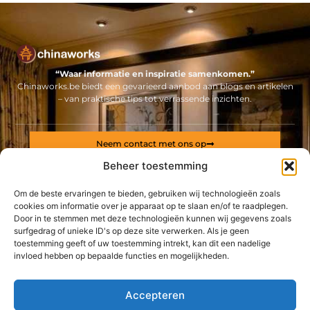
“Waar informatie en inspiratie samenkomen.”
Chinaworks.be biedt een gevarieerd aanbod aan blogs en artikelen
– van praktische tips tot verrassende inzichten.
Neem contact met ons op
Sitelinks
Beheer toestemming
Bericht categorie
Om de beste ervaringen te bieden, gebruiken wij technologieën zoals
Backlinks kopen Nederland: alles wat jij moet weten voor een sterke online positie
Geld online verdienen: ontdek hoe jij een stabiel inkomen via internet opbouwt
cookies om informatie over je apparaat op te slaan en/of te raadplegen.
Door in te stemmen met deze technologieën kunnen wij gegevens zoals
surfgedrag of unieke ID's op deze site verwerken. Als je geen
De best gelezen stukken op een rij
toestemming geeft of uw toestemming intrekt, kan dit een nadelige
Human resources degrees
invloed hebben op bepaalde functies en mogelijkheden.
Klantenbegeleiding bij bouwprojecten biedt rust én
structuur
Sporten en gezond eten
Accepteren
Waarom wil ik medicinale wietolie kopen?