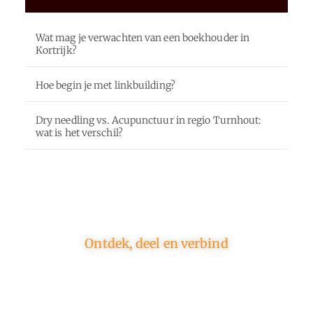
Wat mag je verwachten van een boekhouder in
Kortrijk?
Hoe begin je met linkbuilding?
Dry needling vs. Acupunctuur in regio Turnhout:
wat is het verschil?
Ontdek, deel en verbind
Op ons platform komen schrijvers en lezers samen.
Van opinies tot lifestyle – iedereen is welkom. Deel
jouw verhaal of ontdek dat van een ander.