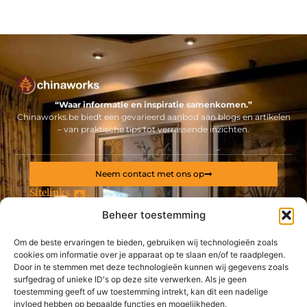
“Waar informatie en inspiratie samenkomen.”
Chinaworks.be biedt een gevarieerd aanbod aan blogs en artikelen
– van praktische tips tot verrassende inzichten.
Neem contact met ons op
Sitelinks
Beheer toestemming
Bericht categorie
Backlinks kopen Nederland: alles wat jij moet weten voor een sterke online positie
Geld online verdienen: ontdek hoe jij een stabiel inkomen via internet opbouwt
Om de beste ervaringen te bieden, gebruiken wij technologieën zoals
cookies om informatie over je apparaat op te slaan en/of te raadplegen.
De best gelezen stukken op een rij
Door in te stemmen met deze technologieën kunnen wij gegevens zoals
Pissebedden die voor Overlast Zorgen
surfgedrag of unieke ID's op deze site verwerken. Als je geen
toestemming geeft of uw toestemming intrekt, kan dit een nadelige
Gemakkelijk en snel uw gras gemaaid met een John Deere
zitmaaier
invloed hebben op bepaalde functies en mogelijkheden.