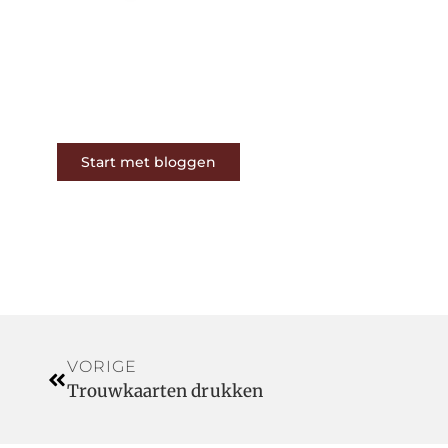
Op ons platform komen
schrijvers en lezers samen. Van
opinies tot lifestyle – iedereen is
welkom. Deel jouw verhaal of
ontdek dat van een ander.
Start met bloggen
VORIGE
Trouwkaarten drukken