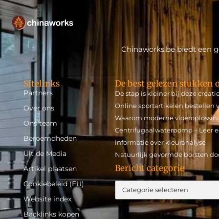
Chinaworks.be biedt een ge
Sitelinks
De best gelezen stukken o
Partners
De stap is kleiner bij deze crea
Online sportartikelen bestellen
Over ons
Waarom moderne vloeroplossin
Ons team
Centrifugaalwaterpomp – Leer e
Beroemdheden
informatie over kleuranalyse
Uit de Media
Natuurlijk gevormde borsten doo
Bericht categorie
Artikel plaatsen
Cookiebeleid (EU)
Website index
Backlinks kopen