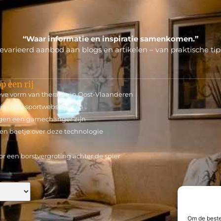
“Waar informatie en inspiratie samenkomen.”
varieerd aanbod aan blogs en artikelen – van praktische tips
p een rij
tieve vorm van therapie in Oost-Vlaanderen
 via deze sportwebshop
gen een gamechanger zijn
en beetje over deze technologie
r een borstvergroting achter de spier
Om de beste