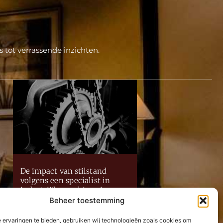
 tot verrassende inzichten.
De impact van stilstand
volgens een specialist in
industriële machines in
Oost-Vlaanderen
Beheer toestemming
Lees Verder »
 ervaringen te bieden, gebruiken wij technologieën zoals cookies om