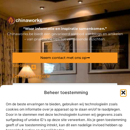
“Waar informatie en inspiratie samenkomen.”
Chinaworks.be biedt een gevarieerd aanbod aan blogs en artikelen
– van praktische tips tot verrassende inzichten.
Neem contact met ons op
Sitelinks
Bericht categorie
Backlinks kopen Nederland: alles wat jij moet weten voor een sterke online positie
Geld online verdienen: ontdek hoe jij een stabiel inkomen via internet opbouwt
Beheer toestemming
De best gelezen stukken op een rij
Online sportartikelen bestellen via deze sportwebshop
Om de beste ervaringen te bieden, gebruiken wij technologieën zoals
De ideale projectontwikkelaar in Gent
cookies om informatie over je apparaat op te slaan en/of te raadplegen.
Door in te stemmen met deze technologieën kunnen wij gegevens zoals
warmtepomp
surfgedrag of unieke ID's op deze site verwerken. Als je geen toestemming
Hoe Optimaliseer Je Je AdWords Campagnes
geeft of uw toestemming intrekt, kan dit een nadelige invloed hebben op