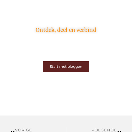
Ontdek, deel en verbind
Op ons platform komen schrijvers en lezers samen.
Van opinies tot lifestyle – iedereen is welkom. Deel
jouw verhaal of ontdek dat van een ander.
Start met bloggen
VORIGE
VOLGENDE