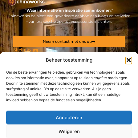
“Waar informatie en inspiratie samenkomen.”
Chinaworks.be biedt een gevarieerd aanbod aan blogs en artikelen
– van praktische tips tot verrassende inzichten.
Neem contact met ons op
Sitelinks
Beheer toestemming
Bericht categorie
Backlinks kopen Nederland: alles wat jij moet weten voor een sterke online positie
Geld online verdienen: ontdek hoe jij een stabiel inkomen via internet opbouwt
Om de beste ervaringen te bieden, gebruiken wij technologieën zoals
cookies om informatie over je apparaat op te slaan en/of te raadplegen.
De best gelezen stukken op een rij
Door in te stemmen met deze technologieën kunnen wij gegevens zoals
Klantenbegeleiding bij bouwprojecten biedt rust én
surfgedrag of unieke ID's op deze site verwerken. Als je geen
structuur
toestemming geeft of uw toestemming intrekt, kan dit een nadelige
Een dorpel op maat laten maken
invloed hebben op bepaalde functies en mogelijkheden.
Laat uw carrosserieherstellingen uitvoeren door deze
specialisten
Accepteren
Waar kun je terecht voor een lichtstraat?
Reken op de expertise van deze kinesist uit Wetteren
Weigeren
Gezond genieten dankzij een tomatenkwekerij nabij
Top