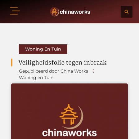
Woning En Tuin
Veiligheidsfolie tegen inbraak
Gepubliceerd door China Works
Woning en Tuin