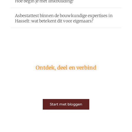
Hoe begin je met linkbuilding?
Asbestattest binnen de bouwkundige expertises in
Hasselt: wat betekent dit voor eigenaars?
Ontdek, deel en verbind
Op ons platform komen schrijvers en lezers samen.
Van opinies tot lifestyle – iedereen is welkom. Deel
jouw verhaal of ontdek dat van een ander.
Start met bloggen