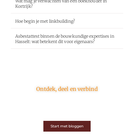
Wat mag je verwachten van een boekhouder in
Kortrijk?
Hoe begin je met linkbuilding?
Asbestattest binnen de bouwkundige expertises in
Hasselt: wat betekent dit voor eigenaars?
Ontdek, deel en verbind
Op ons platform komen schrijvers en lezers samen.
Van opinies tot lifestyle – iedereen is welkom. Deel
jouw verhaal of ontdek dat van een ander.
Start met bloggen