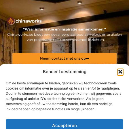
“Waar informatie en inspiratie samenkomen.”
Chinaworks.be biedt een gevarieerd aanbod aan blogs en artikelen
– van praktische tips tot verrassende inzichten.
Neem contact met ons op
Sitelinks
Beheer toestemming
Bericht categorie
Backlinks kopen Nederland: alles wat jij moet weten voor een sterke online positie
Geld online verdienen: ontdek hoe jij een stabiel inkomen via internet opbouwt
Om de beste ervaringen te bieden, gebruiken wij technologieën zoals
cookies om informatie over je apparaat op te slaan en/of te raadplegen.
Door in te stemmen met deze technologieën kunnen wij gegevens zoals
De best gelezen stukken op een rij
surfgedrag of unieke ID's op deze site verwerken. Als je geen
Vind de beste duikpakken bij de online duikshop
toestemming geeft of uw toestemming intrekt, kan dit een nadelige
Diverse tuinbenodigdheden kopen bij dé specialist nabij
invloed hebben op bepaalde functies en mogelijkheden.
Mechelen
Heerlijk lunchen op een sfeervolle locatie in Breda centrum
Accepteren
Je auto verkopen hoeft tegenwoordig helemaal niet meer