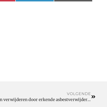
VOLGENDE
Waarom moet u asbest laten verwijderen door erkende asbestverwijderaars?