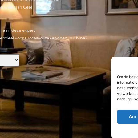
rouwerij in Geel
er aan deze expert
sentieel voor succesvol zakendoen in China?
Om de beste
informatie o
deze techno
verwerken. 
nadelige in
Acc