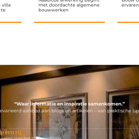
Naadloze afwerking begint
Bouw d
villa
met doordachte algemene
ervaren
 te
bouwwerken
“Waar informatie en inspiratie samenkomen.”
varieerd aanbod aan blogs en artikelen – van praktische tips
p een rij
weten over het EPC-certificaat