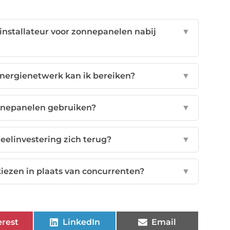
stallateur voor zonnepanelen nabij
▼
energienetwerk kan ik bereiken?
▼
nnepanelen gebruiken?
▼
eelinvestering zich terug?
▼
kiezen in plaats van concurrenten?
▼
erest
LinkedIn
Email