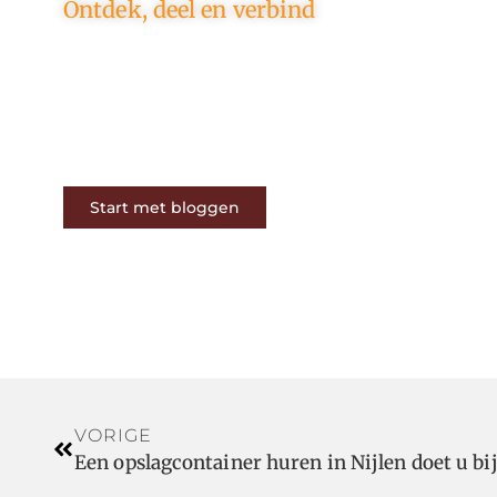
Ontdek, deel en verbind
Op ons platform komen
schrijvers en lezers samen. Van
opinies tot lifestyle – iedereen is
welkom. Deel jouw verhaal of
ontdek dat van een ander.
Start met bloggen
VORIGE
Een opslagcontainer huren in Nijlen doet u bi