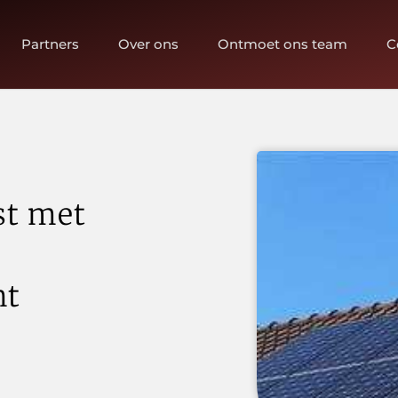
Partners
Over ons
Ontmoet ons team
C
st met
nt