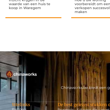
Inzicht krijgen in de
Hoe u uw woning
waarde van een huis te
voorbereidt om een 
koop in Waregem
verkopen succesvol
maken
Chinaworks.be biedt een ge
Sitelinks
De best gelezen stukken o
Partners
Propenda – 6 dingen die u moet 