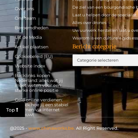
De ziel van een bourgondische b
Over ons
Laat u helpen door de specialist
Ons team
Alles over drones
Beroemdheden
Uw uurwerk herstellen laat u ov
Uit de Media
Waarom is een culturele gids es
Bericht categorie
Artikel plaatsen
Cookiebeleid (EU)
Website index
Backlinks kopen
Nederland: alles wat jij
moet weten voor een
sterke online positie
Geld online verdienen:
ontdek hoe jij een stabiel
Top
inkomen via internet
opbouwt
@2025 -
www.chinaworks.be.
All Right Reserved.