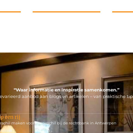
“Waar informatie en inspiratie samenkomen.”
varieerd aanbod aan blogs en artikelen – van praktische tips
p een rij
rschil maken voor uw geschil bij de rechtbank in Antwerpen
tstraat?