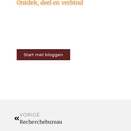
Ontdek, deel en verbind
Op ons platform komen
schrijvers en lezers samen. Van
opinies tot lifestyle – iedereen is
welkom. Deel jouw verhaal of
ontdek dat van een ander.
Start met bloggen
VORIGE
Recherchebureau