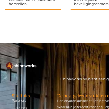
Wanneer een GSM-scherm
Kies de juiste
herstellen?
beveiligingscamera
Chinaworks.be biedt een ge
Sitelinks
De best gelezen stukken o
Partners
Een ervaren advocaat kan het ve
Waar kun je terecht voor een lich
Over ons