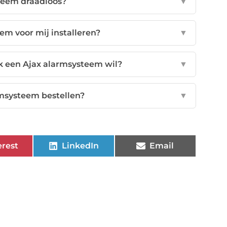
steem draadloos?
▼
em voor mij installeren?
▼
iek een Ajax alarmsysteem wil?
▼
rmsysteem bestellen?
▼
erest
LinkedIn
Email