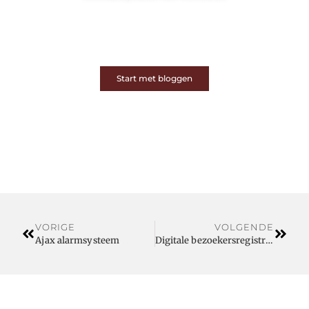
Op ons platform komen schrijvers en lezers samen.
Van opinies tot lifestyle – iedereen is welkom. Deel
jouw verhaal of ontdek dat van een ander.
Start met bloggen
VORIGE
VOLGENDE
Ajax alarmsysteem
Digitale bezoekersregistratie is efficiënt, hygiënisch en persoonlijk