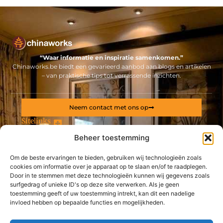
“Waar informatie en inspiratie samenkomen.”
Chinaworks.be biedt een gevarieerd aanbod aan blogs en artikelen
– van praktische tips tot verrassende inzichten.
Neem contact met ons op
Sitelinks
Beheer toestemming
Bericht categorie
Backlinks kopen Nederland: alles wat jij moet weten voor een sterke online positie
Geld online verdienen: ontdek hoe jij een stabiel inkomen via internet opbouwt
Om de beste ervaringen te bieden, gebruiken wij technologieën zoals
cookies om informatie over je apparaat op te slaan en/of te raadplegen.
De best gelezen stukken op een rij
Door in te stemmen met deze technologieën kunnen wij gegevens zoals
En divers aanbod aan eetkamerstoelen en eettafels in de
surfgedrag of unieke ID's op deze site verwerken. Als je geen
aanbieding op voorraad
toestemming geeft of uw toestemming intrekt, kan dit een nadelige
In deze winkel in kun je doopsuiker online bestellen
invloed hebben op bepaalde functies en mogelijkheden.
De aanschaf van een leuke kinderbureaustoel