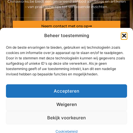
Chinaworks.be biedt een gevarieerd aanbod aan blogs en artikelen
– van praktische tips tot verrassende inzichten.
Neem contact met ons op
Sitelinks
Beheer toestemming
Bericht categorie
Om de beste ervaringen te bieden, gebruiken wij technologieën zoals
Backlinks kopen Nederland: alles wat jij moet weten voor een sterke online positie
Geld online verdienen: ontdek hoe jij een stabiel inkomen via internet opbouwt
cookies om informatie over je apparaat op te slaan en/of te raadplegen.
Door in te stemmen met deze technologieën kunnen wij gegevens zoals
surfgedrag of unieke ID's op deze site verwerken. Als je geen
De best gelezen stukken op een rij
toestemming geeft of uw toestemming intrekt, kan dit een nadelige
Ontdek de charme van een swingersclub in België
invloed hebben op bepaalde functies en mogelijkheden.
Voor keukens op maat in Antwerpen moet je hier zijn
Nagelproducten in de groothandel
Accepteren
Industriële elektriciteit: een complex veld
Prijs website laten maken
Weigeren
Achat d'une arme de collection : ne manquez pas les
Top
opportunités uniques
Bekijk voorkeuren
@2025 -
www.chinaworks.be.
All Right Reserved.
Cookiebeleid