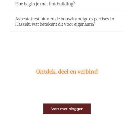
Hoe begin je met linkbuilding?
Asbestattest binnen de bouwkundige expertises in
Hasselt: wat betekent dit voor eigenaars?
Ontdek, deel en verbind
Op ons platform komen schrijvers en lezers samen.
Van opinies tot lifestyle – iedereen is welkom. Deel
jouw verhaal of ontdek dat van een ander.
Start met bloggen