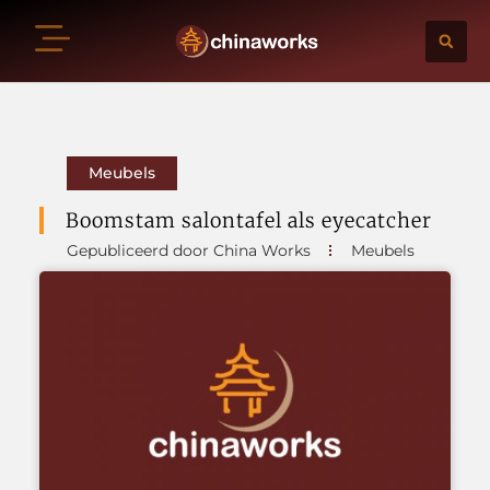
Meubels
Boomstam salontafel als eyecatcher
Gepubliceerd door China Works
Meubels