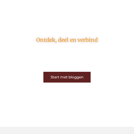
Ontdek, deel en verbind
Op ons platform komen schrijvers en lezers samen.
Van opinies tot lifestyle – iedereen is welkom. Deel
jouw verhaal of ontdek dat van een ander.
Start met bloggen