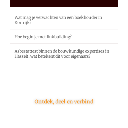
Wat mag je verwachten van een boekhouder in
Kortrijk?
Hoe begin je met linkbuilding?
Asbestattest binnen de bouwkundige expertises in
Hasselt: wat betekent dit voor eigenaars?
Ontdek, deel en verbind
Op ons platform komen schrijvers en lezers samen.
Van opinies tot lifestyle – iedereen is welkom. Deel
jouw verhaal of ontdek dat van een ander.