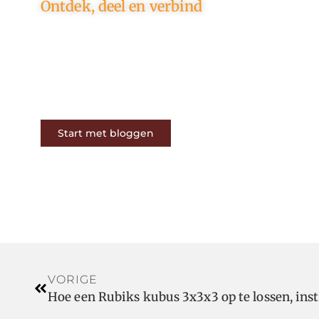
Ontdek, deel en verbind
Op ons platform komen
schrijvers en lezers samen. Van
opinies tot lifestyle – iedereen is
welkom. Deel jouw verhaal of
ontdek dat van een ander.
Start met bloggen
VORIGE
Hoe een Rubiks kubus 3x3x3 op te lossen, ins