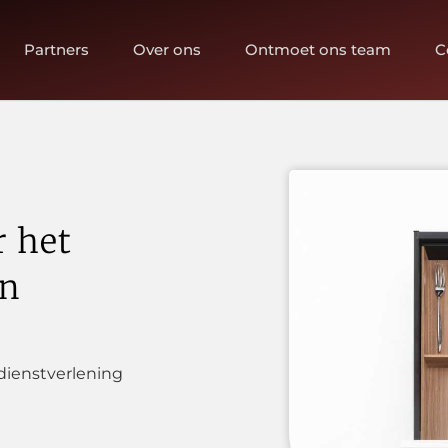
Partners
Over ons
Ontmoet ons team
C
r het
en
 dienstverlening