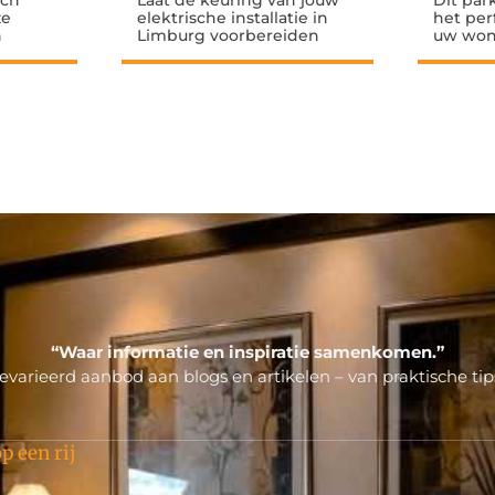
sch
Laat de keuring van jouw
Dit par
ze
elektrische installatie in
het per
n
Limburg voorbereiden
uw won
“Waar informatie en inspiratie samenkomen.”
varieerd aanbod aan blogs en artikelen – van praktische tips
p een rij