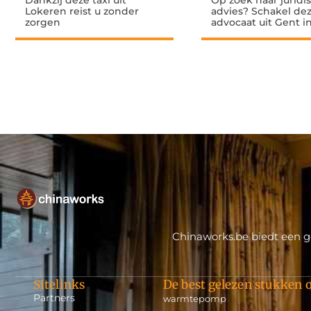
Dankzij deze taxi uit
Op zoek naar juridi
Lokeren reist u zonder
advies? Schakel de
zorgen
advocaat uit Gent i
Chinaworks.be biedt een ge
Sitelinks
De best gelezen stukken o
Partners
warmtepomp