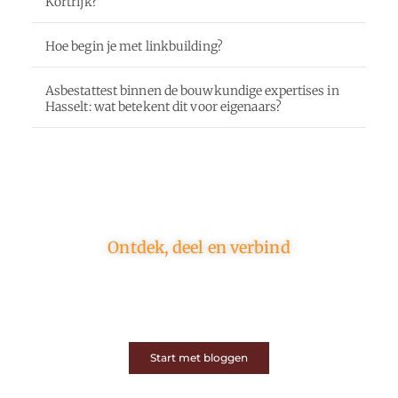
Kortrijk?
Hoe begin je met linkbuilding?
Asbestattest binnen de bouwkundige expertises in
Hasselt: wat betekent dit voor eigenaars?
Ontdek, deel en verbind
Op ons platform komen schrijvers en lezers samen.
Van opinies tot lifestyle – iedereen is welkom. Deel
jouw verhaal of ontdek dat van een ander.
Start met bloggen