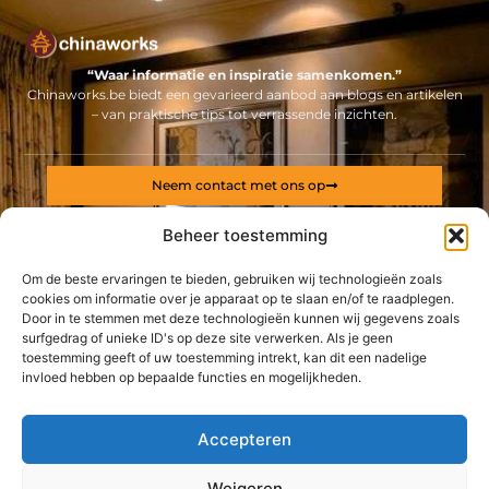
“Waar informatie en inspiratie samenkomen.”
Chinaworks.be biedt een gevarieerd aanbod aan blogs en artikelen
– van praktische tips tot verrassende inzichten.
Neem contact met ons op
Sitelinks
Beheer toestemming
Bericht categorie
Backlinks kopen Nederland: alles wat jij moet weten voor een sterke online positie
Geld online verdienen: ontdek hoe jij een stabiel inkomen via internet opbouwt
Om de beste ervaringen te bieden, gebruiken wij technologieën zoals
cookies om informatie over je apparaat op te slaan en/of te raadplegen.
Door in te stemmen met deze technologieën kunnen wij gegevens zoals
De best gelezen stukken op een rij
surfgedrag of unieke ID's op deze site verwerken. Als je geen
Meet- en regeltechniek zorgt voor een goed klimaat in uw
toestemming geeft of uw toestemming intrekt, kan dit een nadelige
bedrijf
invloed hebben op bepaalde functies en mogelijkheden.
SEO teksten maken
Dräger gaspakken huren of kopen bij deze specialist
Accepteren
Interessante feiten over secondelijm
Gemakkelijk en snel uw gras gemaaid met een John Deere
Weigeren