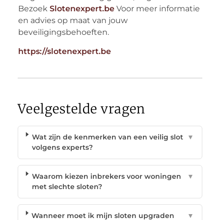
Bezoek
Slotenexpert.be
Voor meer informatie
en advies op maat van jouw
beveiligingsbehoeften.
https://slotenexpert.be
Veelgestelde vragen
Wat zijn de kenmerken van een veilig slot
▼
volgens experts?
Waarom kiezen inbrekers voor woningen
▼
met slechte sloten?
Wanneer moet ik mijn sloten upgraden
▼