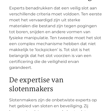
Experts benadrukken dat een veilig slot aan
verschillende criteria moet voldoen. Ten eerste
moet het vervaardigd zijn uit sterke
materialen die bestand zijn tegen pogingen
tot boren, snijden en andere vormen van
fysieke manipulatie. Ten tweede moet het slot
een complex mechanisme hebben dat niet
makkelijk te ‘lockpicken’ is. Tot slot is het
belangrijk dat het slot voorzien is van een
certificering die de veiligheid ervan
garandeert.
De expertise van
slotenmakers
Slotenmakers zijn de onbetwiste experts op
het gebied van sloten en beveiliging. Zij