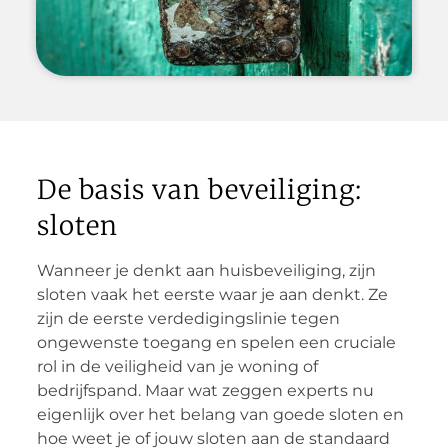
De basis van beveiliging:
sloten
Wanneer je denkt aan huisbeveiliging, zijn
sloten vaak het eerste waar je aan denkt. Ze
zijn de eerste verdedigingslinie tegen
ongewenste toegang en spelen een cruciale
rol in de veiligheid van je woning of
bedrijfspand. Maar wat zeggen experts nu
eigenlijk over het belang van goede sloten en
hoe weet je of jouw sloten aan de standaard