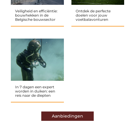
Veiligheid en efficiëntie:
Ontdek de perfecte
bouwhekken in de
doelen voor jouw
Belgische bouwsector
voetbalavonturen
In 7 dagen een expert
worden in duiken: een
reis naar de diepten
Aanbiedingen