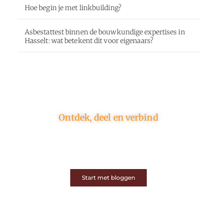
Hoe begin je met linkbuilding?
Asbestattest binnen de bouwkundige expertises in
Hasselt: wat betekent dit voor eigenaars?
Ontdek, deel en verbind
Op ons platform komen schrijvers en lezers samen.
Van opinies tot lifestyle – iedereen is welkom. Deel
jouw verhaal of ontdek dat van een ander.
Start met bloggen