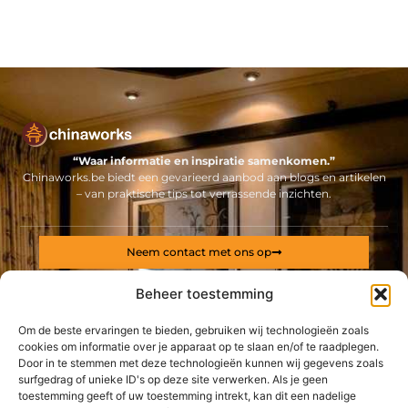
“Waar informatie en inspiratie samenkomen.”
Chinaworks.be biedt een gevarieerd aanbod aan blogs en artikelen
– van praktische tips tot verrassende inzichten.
Neem contact met ons op
Sitelinks
Beheer toestemming
Bericht categorie
Backlinks kopen Nederland: alles wat jij moet weten voor een sterke online positie
Geld online verdienen: ontdek hoe jij een stabiel inkomen via internet opbouwt
Om de beste ervaringen te bieden, gebruiken wij technologieën zoals
cookies om informatie over je apparaat op te slaan en/of te raadplegen.
Door in te stemmen met deze technologieën kunnen wij gegevens zoals
De best gelezen stukken op een rij
surfgedrag of unieke ID's op deze site verwerken. Als je geen
Waarom een ergonomische bureaustoel essentieel is voor
toestemming geeft of uw toestemming intrekt, kan dit een nadelige
een gezonde thuiswerkplek