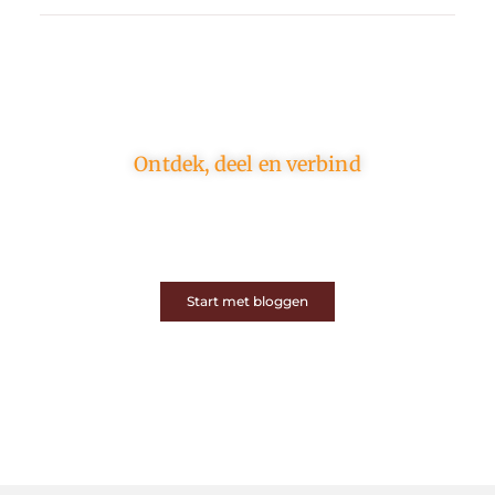
Ontdek, deel en verbind
Op ons platform komen schrijvers en lezers samen.
Van opinies tot lifestyle – iedereen is welkom. Deel
jouw verhaal of ontdek dat van een ander.
Start met bloggen