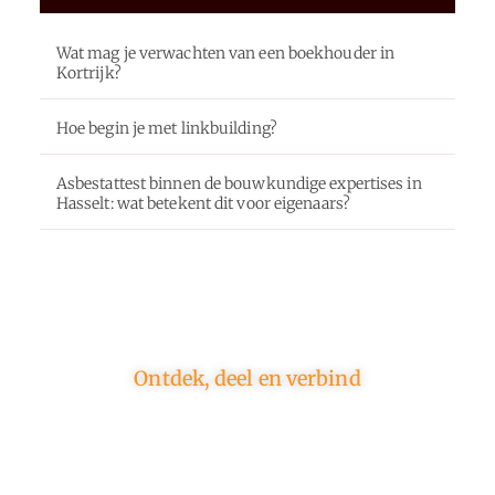
Wat mag je verwachten van een boekhouder in
Kortrijk?
Hoe begin je met linkbuilding?
Asbestattest binnen de bouwkundige expertises in
Hasselt: wat betekent dit voor eigenaars?
Ontdek, deel en verbind
Op ons platform komen schrijvers en lezers samen.
Van opinies tot lifestyle – iedereen is welkom. Deel
jouw verhaal of ontdek dat van een ander.