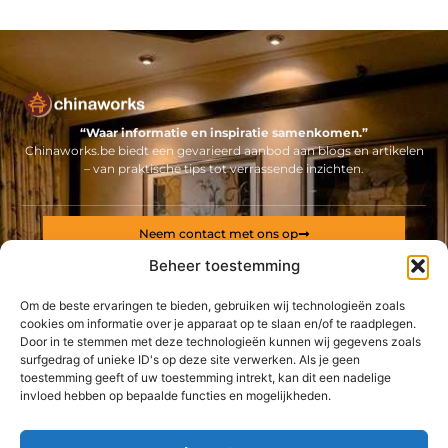
“Waar informatie en inspiratie samenkomen.”
Chinaworks.be biedt een gevarieerd aanbod aan blogs en artikelen
– van praktische tips tot verrassende inzichten.
Neem contact met ons op
Sitelinks
Beheer toestemming
Bericht categorie
Om de beste ervaringen te bieden, gebruiken wij technologieën zoals
Backlinks kopen Nederland: alles wat jij moet weten voor een sterke online positie
Geld online verdienen: ontdek hoe jij een stabiel inkomen via internet opbouwt
cookies om informatie over je apparaat op te slaan en/of te raadplegen.
Door in te stemmen met deze technologieën kunnen wij gegevens zoals
surfgedrag of unieke ID's op deze site verwerken. Als je geen
De best gelezen stukken op een rij
toestemming geeft of uw toestemming intrekt, kan dit een nadelige
Vaste mest kopen voor uw landbouwgrond
invloed hebben op bepaalde functies en mogelijkheden.
Een goede polssnelheid en hartslag op een crosstrainer
Spy camera