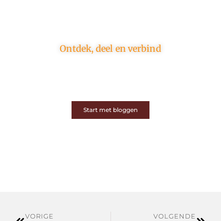
Ontdek, deel en verbind
Op ons platform komen schrijvers en lezers samen.
Van opinies tot lifestyle – iedereen is welkom. Deel
jouw verhaal of ontdek dat van een ander.
Start met bloggen
VORIGE
VOLGENDE