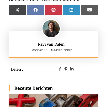
X
Facebook
Pinterest
LinkedIn
Email
(Twitter)
Ravi van Dalen
Schrijver & Cultuurverkenner
Delen :
Recente
Berichten