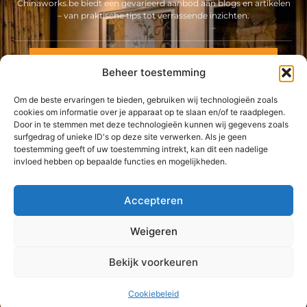
Chinaworks.be biedt een gevarieerd aanbod aan blogs en artikelen
– van praktische tips tot verrassende inzichten.
Neem contact met ons op
Beheer toestemming
Sitelinks
Om de beste ervaringen te bieden, gebruiken wij technologieën zoals
Bericht categorie
Backlinks kopen Nederland: alles wat jij moet weten voor een sterke online positie
Geld online verdienen: ontdek hoe jij een stabiel inkomen via internet opbouwt
cookies om informatie over je apparaat op te slaan en/of te raadplegen.
Door in te stemmen met deze technologieën kunnen wij gegevens zoals
surfgedrag of unieke ID's op deze site verwerken. Als je geen
De best gelezen stukken op een rij
toestemming geeft of uw toestemming intrekt, kan dit een nadelige
Ballonvaart in de alpen
invloed hebben op bepaalde functies en mogelijkheden.
Laat u helpen door de specialist
Raam offerte
Accepteren
Professionals in ontwerp en productietechnologie
Weigeren
LED GU10 OPZETTEN IN EEN KAMER
Top
Breng Creativiteit tot Leven met Productontwerp
Bekijk voorkeuren
@2025 -
www.chinaworks.be.
All Right Reserved.
Cookiebeleid