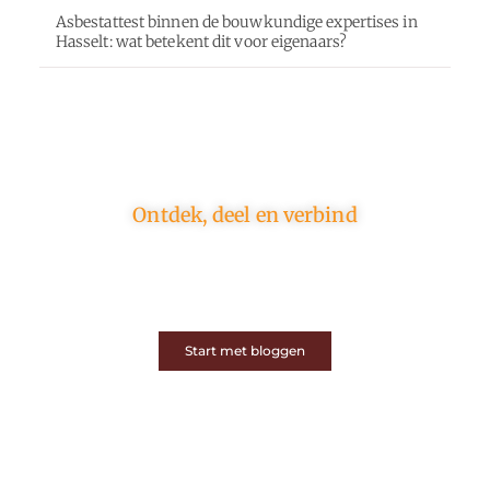
Asbestattest binnen de bouwkundige expertises in
Hasselt: wat betekent dit voor eigenaars?
Ontdek, deel en verbind
Op ons platform komen schrijvers en lezers samen.
Van opinies tot lifestyle – iedereen is welkom. Deel
jouw verhaal of ontdek dat van een ander.
Start met bloggen