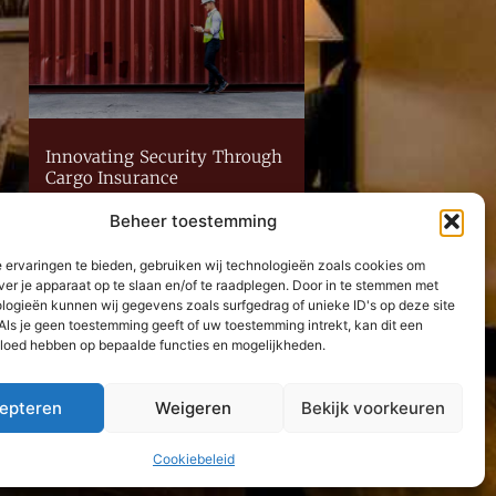
Innovating Security Through
Cargo Insurance
Lees Verder »
Beheer toestemming
Neem contact met ons op
 ervaringen te bieden, gebruiken wij technologieën zoals cookies om
ver je apparaat op te slaan en/of te raadplegen. Door in te stemmen met
logieën kunnen wij gegevens zoals surfgedrag of unieke ID's op deze site
Als je geen toestemming geeft of uw toestemming intrekt, kan dit een
vloed hebben op bepaalde functies en mogelijkheden.
epteren
Weigeren
Bekijk voorkeuren
Cookiebeleid