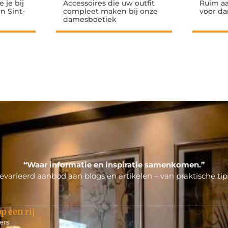
 je bij
Accessoires die uw outfit
Ruim a
n Sint-
compleet maken bij onze
voor d
damesboetiek
“Waar informatie en inspiratie samenkomen.”
varieerd aanbod aan blogs en artikelen – van praktische tips
p een rij
ers