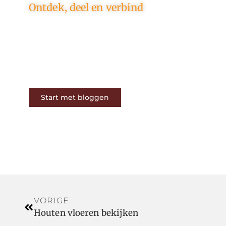
Ontdek, deel en verbind
Op ons platform komen
schrijvers en lezers samen. Van
opinies tot lifestyle – iedereen is
welkom. Deel jouw verhaal of
ontdek dat van een ander.
Start met bloggen
VORIGE
Houten vloeren bekijken