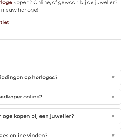
rloge
kopen? Online, of gewoon bij de juwelier?
 nieuw horloge!
tlet
biedingen op horloges?
▼
oedkoper online?
▼
rloge kopen bij een juwelier?
▼
oges online vinden?
▼