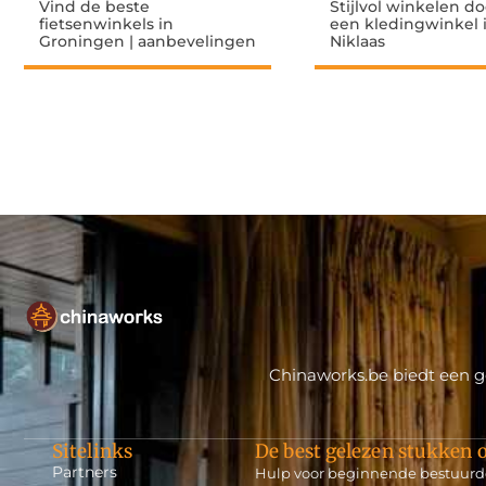
Vind de beste
Stijlvol winkelen doe
fietsenwinkels in
een kledingwinkel i
Groningen | aanbevelingen
Niklaas
Chinaworks.be biedt een ge
Sitelinks
De best gelezen stukken o
Partners
Hulp voor beginnende bestuurd