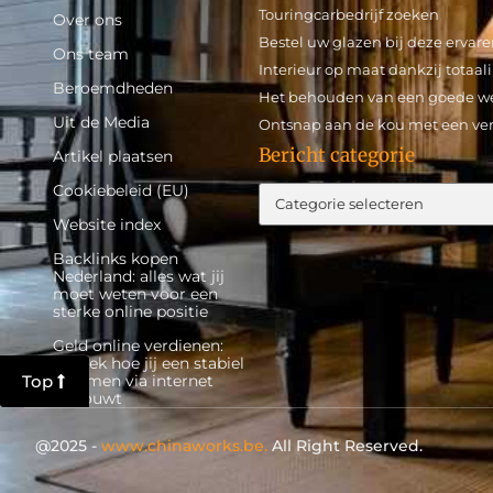
Touringcarbedrijf zoeken
Over ons
Bestel uw glazen bij deze ervar
Ons team
Interieur op maat dankzij totaal
Beroemdheden
Het behouden van een goede we
Uit de Media
Ontsnap aan de kou met een v
Bericht categorie
Artikel plaatsen
Cookiebeleid (EU)
Website index
Backlinks kopen
Nederland: alles wat jij
moet weten voor een
sterke online positie
Geld online verdienen:
ontdek hoe jij een stabiel
inkomen via internet
Top
opbouwt
@2025 -
www.chinaworks.be.
All Right Reserved.