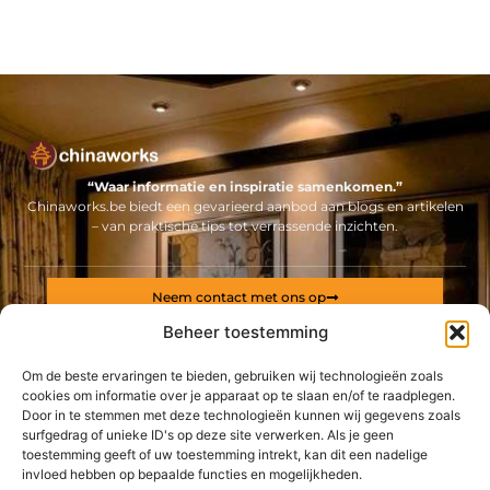
“Waar informatie en inspiratie samenkomen.”
Chinaworks.be biedt een gevarieerd aanbod aan blogs en artikelen
– van praktische tips tot verrassende inzichten.
Neem contact met ons op
Sitelinks
Beheer toestemming
Bericht categorie
Om de beste ervaringen te bieden, gebruiken wij technologieën zoals
Backlinks kopen Nederland: alles wat jij moet weten voor een sterke online positie
Geld online verdienen: ontdek hoe jij een stabiel inkomen via internet opbouwt
cookies om informatie over je apparaat op te slaan en/of te raadplegen.
Door in te stemmen met deze technologieën kunnen wij gegevens zoals
surfgedrag of unieke ID's op deze site verwerken. Als je geen
De best gelezen stukken op een rij
toestemming geeft of uw toestemming intrekt, kan dit een nadelige
Recherchebureau
invloed hebben op bepaalde functies en mogelijkheden.
Chat met Vreemden