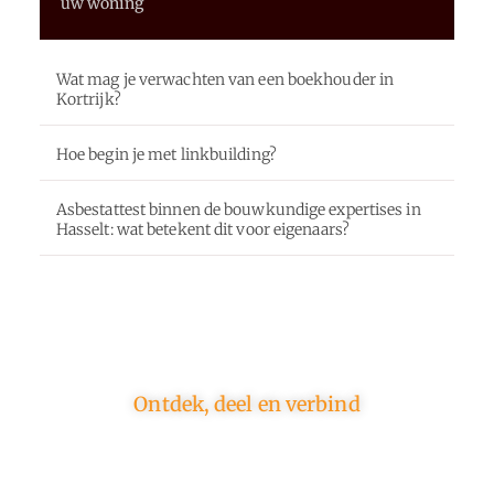
uw woning
Wat mag je verwachten van een boekhouder in
Kortrijk?
Hoe begin je met linkbuilding?
Asbestattest binnen de bouwkundige expertises in
Hasselt: wat betekent dit voor eigenaars?
Ontdek, deel en verbind
Op ons platform komen schrijvers en lezers samen.
Van opinies tot lifestyle – iedereen is welkom. Deel
jouw verhaal of ontdek dat van een ander.